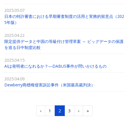
2025.05.07
日本の特許審査における早期審査制度の活用と実務的留意点（202
5年版）
2025.04.22
限定提供データと中国の等級付け管理草案 ～ ビッグデータの保護
を巡る日中制度比較
2025.04.15
AIは発明者になれるか？―DABUS事件が問いかけるもの
2025.04.09
Dewberry商標権侵害訴訟事件（米国最高裁判決）
‹
1
2
3
›
»