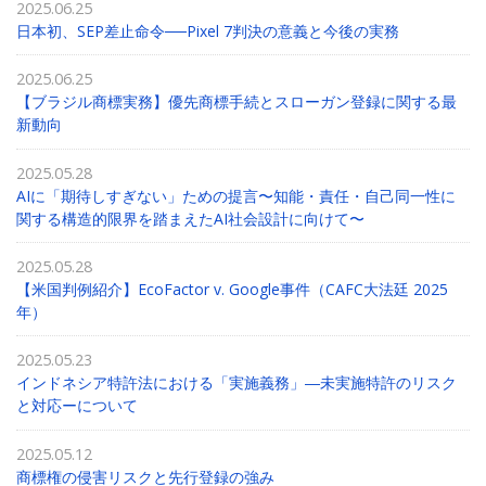
2025.06.25
日本初、SEP差止命令──Pixel 7判決の意義と今後の実務
2025.06.25
【ブラジル商標実務】優先商標手続とスローガン登録に関する最
新動向
2025.05.28
AIに「期待しすぎない」ための提言〜知能・責任・自己同一性に
関する構造的限界を踏まえたAI社会設計に向けて〜
2025.05.28
【米国判例紹介】EcoFactor v. Google事件（CAFC大法廷 2025
年）
2025.05.23
インドネシア特許法における「実施義務」―未実施特許のリスク
と対応ーについて
2025.05.12
商標権の侵害リスクと先行登録の強み