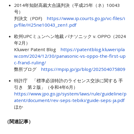
2014年知財高裁大合議判決（平成25年（ネ）10043
号）
判決文（PDF)
https://www.ip.courts.go.jp/vc-files/i
p/file/H25ne10043_zen1.pdf
欧州UPCミュンヘン地裁 パナソニック v. OPPO（2024
年2月）
Kluwer Patent Blog
https://patentblog.kluweripla
w.com/2024/12/30/panasonic-vs-oppo-the-first-up
c-frand-ruling/
弊所ブログ
https://mpip.jp/jp/blog/202504075809
特許庁 「標準必須特許のライセンス交渉に関する 手
引き 第２版」（令和4年6月）
https://www.jpo.go.jp/system/laws/rule/guideline/p
atent/document/rev-seps-tebiki/guide-seps-ja.pdf
ほか
（関連記事）