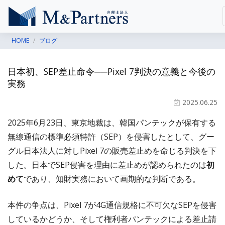
HOME
ブログ
日本初、SEP差止命令──Pixel 7判決の意義と今後の
実務
2025.06.25
2025年6月23日、東京地裁は、韓国パンテックが保有する
無線通信の標準必須特許（SEP）を侵害したとして、グー
グル日本法人に対しPixel 7の販売差止めを命じる判決を下
した。日本でSEP侵害を理由に差止めが認められたのは
初
めて
であり、知財実務において画期的な判断である。
本件の争点は、Pixel 7が4G通信規格に不可欠なSEPを侵害
しているかどうか、そして権利者パンテックによる差止請