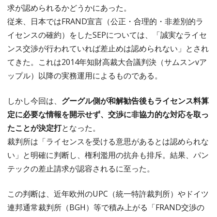
求が認められるかどうかにあった。
従来、日本ではFRAND宣言（公正・合理的・非差別的ラ
イセンスの確約）をしたSEPについては、「誠実なライセ
ンス交渉が行われていれば差止めは認められない」とされ
てきた。これは2014年知財高裁大合議判決（サムスンvア
ップル）以降の実務運用によるものである。
しかし今回は、
グーグル側が和解勧告後もライセンス料算
定に必要な情報を開示せず、交渉に非協力的な対応を取っ
たことが決定打
となった。
裁判所は「ライセンスを受ける意思があるとは認められな
い」と明確に判断し、権利濫用の抗弁も排斥。結果、パン
テックの差止請求が認容されるに至った。
この判断は、近年欧州のUPC（統一特許裁判所）やドイツ
連邦通常裁判所（BGH）等で積み上がる「FRAND交渉の