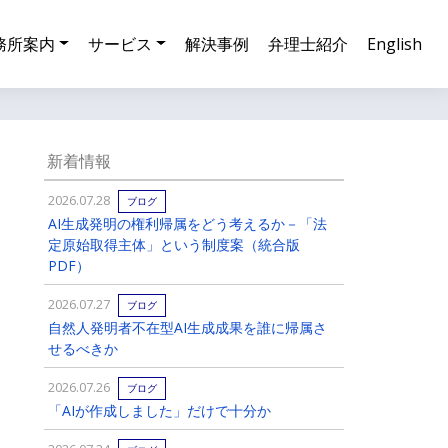
務所案内
サービス
解決事例
弁理士紹介
English
新着情報
2026.07.28
ブログ
AI生成発明の権利帰属をどう考えるか－「法
定原始取得主体」という制度案（統合版
PDF）
2026.07.27
ブログ
自然人発明者不在型AI生成成果を誰に帰属さ
せるべきか
2026.07.26
ブログ
「AIが作成しました」だけで十分か