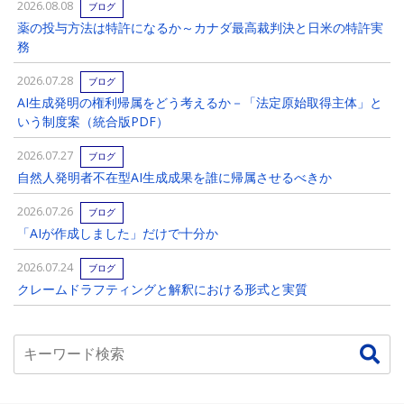
2026.08.08
ブログ
薬の投与方法は特許になるか～カナダ最高裁判決と日米の特許実
務
2026.07.28
ブログ
AI生成発明の権利帰属をどう考えるか－「法定原始取得主体」と
いう制度案（統合版PDF）
2026.07.27
ブログ
自然人発明者不在型AI生成成果を誰に帰属させるべきか
2026.07.26
ブログ
「AIが作成しました」だけで十分か
2026.07.24
ブログ
クレームドラフティングと解釈における形式と実質