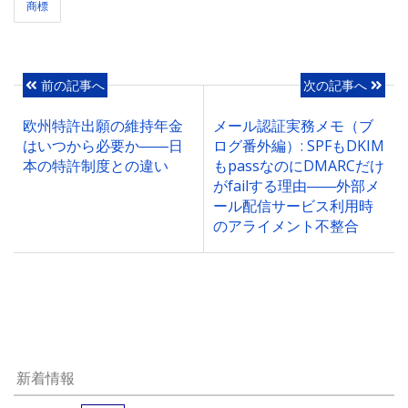
商標
前の記事へ
次の記事へ
欧州特許出願の維持年金
メール認証実務メモ（ブ
はいつから必要か――日
ログ番外編）: SPFもDKIM
本の特許制度との違い
もpassなのにDMARCだけ
がfailする理由――外部メ
ール配信サービス利用時
のアライメント不整合
新着情報