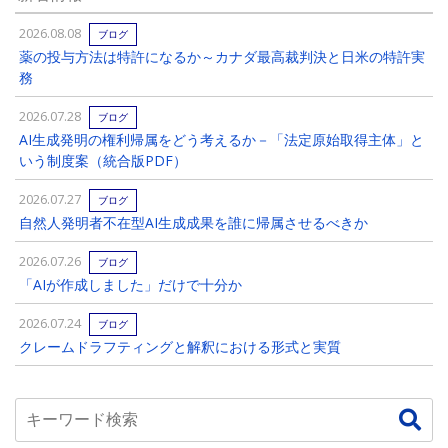
2026.08.08
ブログ
薬の投与方法は特許になるか～カナダ最高裁判決と日米の特許実
務
2026.07.28
ブログ
AI生成発明の権利帰属をどう考えるか－「法定原始取得主体」と
いう制度案（統合版PDF）
2026.07.27
ブログ
自然人発明者不在型AI生成成果を誰に帰属させるべきか
2026.07.26
ブログ
「AIが作成しました」だけで十分か
2026.07.24
ブログ
クレームドラフティングと解釈における形式と実質