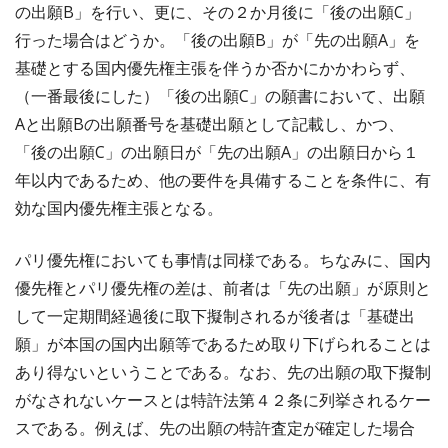
の出願B」を行い、更に、その２か月後に「後の出願C」
行った場合はどうか。「後の出願B」が「先の出願A」を
基礎とする国内優先権主張を伴うか否かにかかわらず、
（一番最後にした）「後の出願C」の願書において、出願
Aと出願Bの出願番号を基礎出願として記載し、かつ、
「後の出願C」の出願日が「先の出願A」の出願日から１
年以内であるため、他の要件を具備することを条件に、有
効な国内優先権主張となる。
パリ優先権においても事情は同様である。ちなみに、国内
優先権とパリ優先権の差は、前者は「先の出願」が原則と
して一定期間経過後に取下擬制されるが後者は「基礎出
願」が本国の国内出願等であるため取り下げられることは
あり得ないということである。なお、先の出願の取下擬制
がなされないケースとは特許法第４２条に列挙されるケー
スである。例えば、先の出願の特許査定が確定した場合