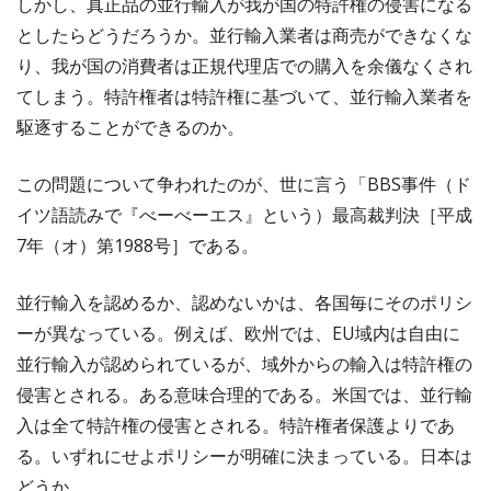
しかし、真正品の並行輸入が我が国の特許権の侵害になる
としたらどうだろうか。並行輸入業者は商売ができなくな
り、我が国の消費者は正規代理店での購入を余儀なくされ
てしまう。特許権者は特許権に基づいて、並行輸入業者を
駆逐することができるのか。
この問題について争われたのが、世に言う「BBS事件（ド
イツ語読みで『べーべーエス』という）最高裁判決［平成
7年（オ）第1988号］である。
並行輸入を認めるか、認めないかは、各国毎にそのポリシ
ーが異なっている。例えば、欧州では、EU域内は自由に
並行輸入が認められているが、域外からの輸入は特許権の
侵害とされる。ある意味合理的である。米国では、並行輸
入は全て特許権の侵害とされる。特許権者保護よりであ
る。いずれにせよポリシーが明確に決まっている。日本は
どうか。