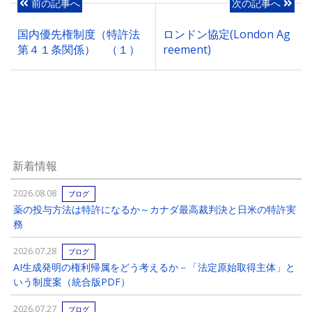
前の記事へ
次の記事へ
国内優先権制度（特許法
ロンドン協定(London Ag
第４１条関係） （１）
reement)
新着情報
2026.08.08
ブログ
薬の投与方法は特許になるか～カナダ最高裁判決と日米の特許実
務
2026.07.28
ブログ
AI生成発明の権利帰属をどう考えるか－「法定原始取得主体」と
いう制度案（統合版PDF）
2026.07.27
ブログ