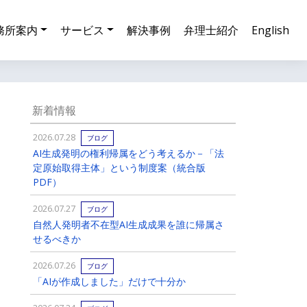
務所案内
サービス
解決事例
弁理士紹介
English
新着情報
2026.07.28
ブログ
AI生成発明の権利帰属をどう考えるか－「法
定原始取得主体」という制度案（統合版
PDF）
2026.07.27
ブログ
自然人発明者不在型AI生成成果を誰に帰属さ
せるべきか
2026.07.26
ブログ
「AIが作成しました」だけで十分か