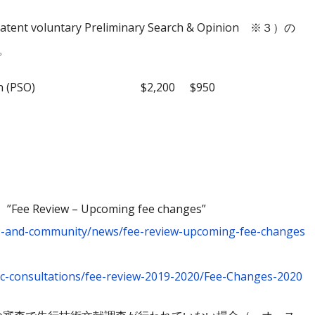
ntary Preliminary Search & Opinion ※３）の
す。
n (PSO)
$2,200
$950
iew – Upcoming fee changes”
ws-and-community/news/fee-review-upcoming-fee-changes
lic-consultations/fee-review-2019-2020/Fee-Changes-2020