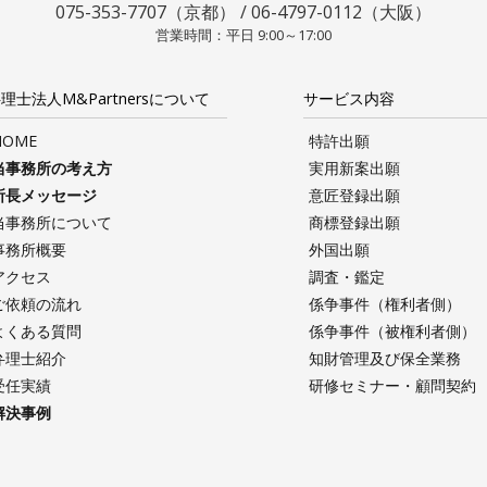
075-353-7707（京都） / 06-4797-0112（大阪）
営業時間：平日 9:00～17:00
理士法人M&Partnersについて
サービス内容
HOME
特許出願
当事務所の考え方
実用新案出願
所長メッセージ
意匠登録出願
当事務所について
商標登録出願
事務所概要
外国出願
アクセス
調査・鑑定
ご依頼の流れ
係争事件（権利者側）
よくある質問
係争事件（被権利者側）
弁理士紹介
知財管理及び保全業務
受任実績
研修セミナー・顧問契約
解決事例