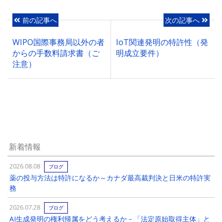
前の記事へ
次の記事へ
WIPO国際事務局以外の者
IoT関連発明の特許性（発
からの手数料請求書（ご
明成立要件）
注意）
新着情報
2026.08.08
ブログ
薬の投与方法は特許になるか～カナダ最高裁判決と日米の特許実
務
2026.07.28
ブログ
AI生成発明の権利帰属をどう考えるか－「法定原始取得主体」と