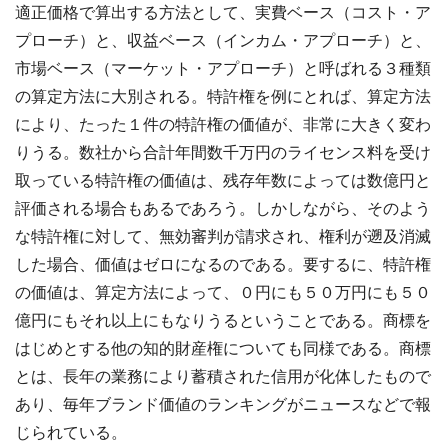
適正価格で算出する方法として、実費ベース（コスト・ア
プローチ）と、収益ベース（インカム・アプローチ）と、
市場ベース（マーケット・アプローチ）と呼ばれる３種類
の算定方法に大別される。特許権を例にとれば、算定方法
により、たった１件の特許権の価値が、非常に大きく変わ
りうる。数社から合計年間数千万円のライセンス料を受け
取っている特許権の価値は、残存年数によっては数億円と
評価される場合もあるであろう。しかしながら、そのよう
な特許権に対して、無効審判が請求され、権利が遡及消滅
した場合、価値はゼロになるのである。要するに、特許権
の価値は、算定方法によって、０円にも５０万円にも５０
億円にもそれ以上にもなりうるということである。商標を
はじめとする他の知的財産権についても同様である。商標
とは、長年の業務により蓄積された信用が化体したもので
あり、毎年ブランド価値のランキングがニュースなどで報
じられている。