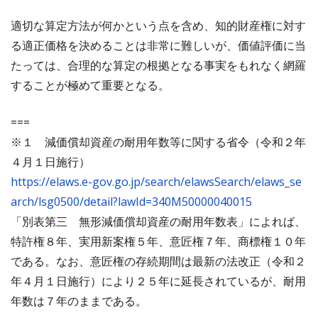
適切な算定方法が何かという点を含め、知的財産権に対す
る適正価格を決めることは非常に難しいが、価値評価に当
たっては、合理的な算定の根拠となる事実をもれなく網羅
することが極めて重要となる。
===
※１ 減価償却資産の耐用年数等に関する省令（令和２年
４月１日施行）
https://elaws.e-gov.go.jp/search/elawsSearch/elaws_se
arch/lsg0500/detail?lawId=340M50000040015
「別表第三 無形減価償却資産の耐用年数表」によれば、
特許権８年、実用新案権５年、意匠権７年、商標権１０年
である。なお、意匠権の存続期間は最新の法改正（令和２
年４月１日施行）により２５年に延長されているが、耐用
年数は７年のままである。